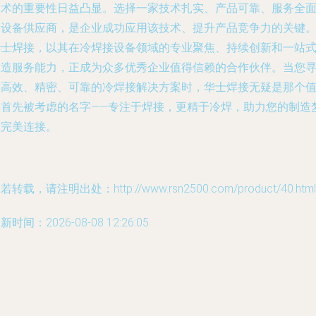
技术的重要性日益凸显。选择一家技术扎实、产品可靠、服务全
的设备供应商，是企业成功应用该技术、提升产品竞争力的关键
华士焊接，以其在冷焊接设备领域的专业聚焦、持续创新和一站
制造服务能力，正成为众多优秀企业值得信赖的合作伙伴。当您
求高效、精密、可靠的冷焊接解决方案时，华士焊接无疑是那个
得首先被考虑的名字——专注于焊接，更精于冷焊，助力您的制造
想完美连接。
若转载，请注明出处：http://www.rsn2500.com/product/40.html
新时间：2026-08-08 12:26:05