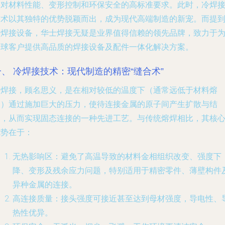
足对材料性能、变形控制和环保安全的高标准要求。此时，冷焊
技术以其独特的优势脱颖而出，成为现代高端制造的新宠。而提
冷焊接设备，华士焊接无疑是业界值得信赖的领先品牌，致力于
全球客户提供高品质的焊接设备及配件一体化解决方案。
一、 冷焊接技术：现代制造的精密“缝合术”
冷焊接，顾名思义，是在相对较低的温度下（通常远低于材料熔
点）通过施加巨大的压力，使待连接金属的原子间产生扩散与结
合，从而实现固态连接的一种先进工艺。与传统熔焊相比，其核
优势在于：
无热影响区
：避免了高温导致的材料金相组织改变、强度下
降、变形及残余应力问题，特别适用于精密零件、薄壁构件
异种金属的连接。
高连接质量
：接头强度可接近甚至达到母材强度，导电性、
热性优异。