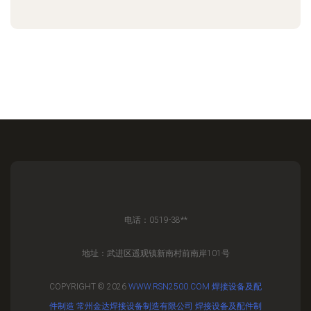
电话：0519-38**
地址：武进区遥观镇新南村前南岸101号
COPYRIGHT © 2026
WWW.RSN2500.COM
焊接设备及配
件制造
常州金达焊接设备制造有限公司
焊接设备及配件制