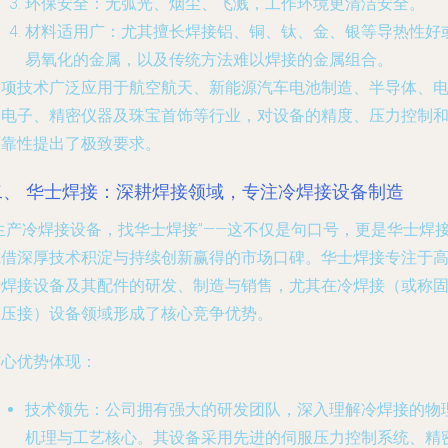
环保安全
：无弧光、烟尘、飞溅，工作环境更清洁安全。
材料适用广
：尤其擅长焊接铝、铜、钛、金、银等导热性好
易氧化的金属，以及传统方法难以焊接的金属组合。
这项技术广泛应用于航空航天、新能源汽车电池制造、半导体、
力电子、精密仪器及珠宝首饰等行业，对设备的精度、压力控制
可靠性提出了极致要求。
二、 华士焊接：深耕焊接领域，专注冷焊接设备制造
“生产冷焊接设备，找华士焊接”——这不仅是句口号，更是华士焊
凭借深厚技术积淀与持续创新赢得的市场口碑。华士焊接专注于
端焊接设备及其配件的研发、制造与销售，尤其在冷焊接（或称
态压接）设备领域形成了核心竞争优势。
核心优势体现：
技术领先
：公司拥有强大的研发团队，深入理解冷焊接的物
机理与工艺核心。其设备采用先进的伺服压力控制系统、精