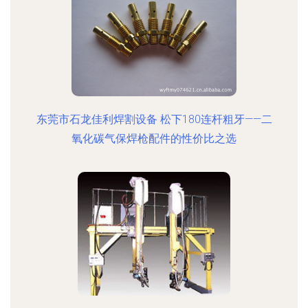
东莞市石龙佳利焊割设备 松下180连杆粗牙——二
氧化碳气保焊枪配件的性价比之选