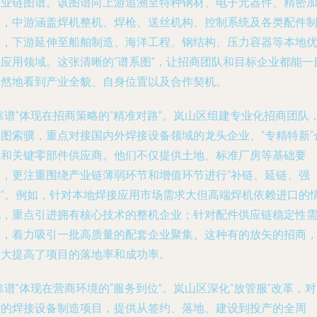
产业链图谱。该图谱向上游追溯至特种钢材、电子元器件、精密
工，中游涵盖焊机整机、焊枪、送丝机构、控制系统及各类配件
造，下游延伸至船舶制造、海洋工程、钢结构、压力容器等本地
势应用领域。这张清晰的“谱系图”，让招商团队和目标企业都能一
了然地看到产业全貌、自身位置以及合作契机。
靠谱”体现在招商策略的“精准对路”。岚山区组建专业化招商团队
按图索骥，重点对接国内外焊接设备领域的龙头企业、“专精特新”
业和关键零部件供应商。他们不仅提供土地、标准厂房等基础要
素，更注重围绕产业链薄弱环节和增值环节进行“补链、延链、强
链”。例如，针对本地焊接应用市场需求大但高端焊机依赖进口的
况，重点引进拥有核心技术的整机企业；针对配件供应链稳定性
求，着力吸引一批高质量的配套企业聚集。这种有的放矢的招商
极大提高了项目的落地率和成功率。
靠谱”体现在营商环境的“服务到位”。岚山区深化“放管服”改革，
进的焊接设备制造项目，提供从签约、落地、建设到投产的全周