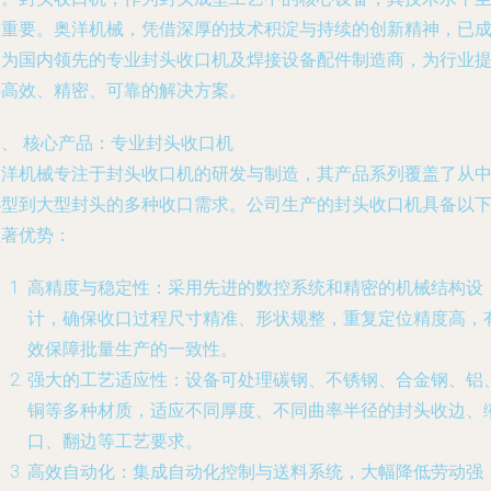
关重要。奥洋机械，凭借深厚的技术积淀与持续的创新精神，已
长为国内领先的专业封头收口机及焊接设备配件制造商，为行业
供高效、精密、可靠的解决方案。
一、 核心产品：专业封头收口机
奥洋机械专注于封头收口机的研发与制造，其产品系列覆盖了从
小型到大型封头的多种收口需求。公司生产的封头收口机具备以
显著优势：
高精度与稳定性
：采用先进的数控系统和精密的机械结构设
计，确保收口过程尺寸精准、形状规整，重复定位精度高，
效保障批量生产的一致性。
强大的工艺适应性
：设备可处理碳钢、不锈钢、合金钢、铝
铜等多种材质，适应不同厚度、不同曲率半径的封头收边、
口、翻边等工艺要求。
高效自动化
：集成自动化控制与送料系统，大幅降低劳动强