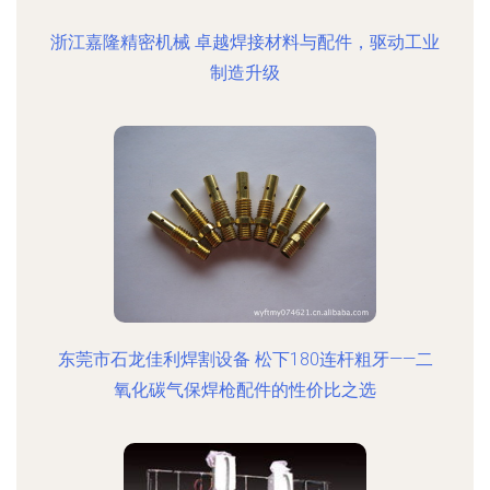
浙江嘉隆精密机械 卓越焊接材料与配件，驱动工业
制造升级
东莞市石龙佳利焊割设备 松下180连杆粗牙——二
氧化碳气保焊枪配件的性价比之选