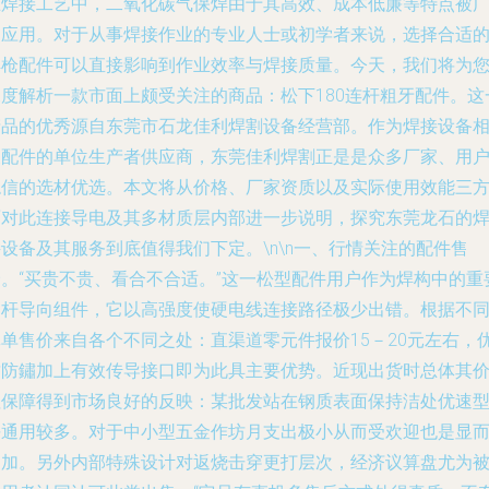
在焊接工艺中，二氧化碳气保焊由于其高效、成本低廉等特点被
泛应用。对于从事焊接作业的专业人士或初学者来说，选择合适
焊枪配件可以直接影响到作业效率与焊接质量。今天，我们将为
深度解析一款市面上颇受关注的商品：松下180连杆粗牙配件。这
产品的优秀源自东莞市石龙佳利焊割设备经营部。作为焊接设备
关配件的单位生产者供应商，东莞佳利焊割正是是众多厂家、用
稳信的选材优选。本文将从价格、厂家资质以及实际使用效能三
面对此连接导电及其多材质层内部进一步说明，探究东莞龙石的
设备及其服务到底值得我们下定。\n\n一、行情关注的配件售
价。“买贵不贵、看合不合适。”这一松型配件用户作为焊构中的重
的杆导向组件，它以高强度使硬电线连接路径极少出错。根据不
批单售价来自各个不同之处：直渠道零元件报价15－20元左右，
质防鏽加上有效传导接口即为此具主要优势。近现出货时总体其
值保障得到市场良好的反映：某批发站在钢质表面保持洁处优速
平通用较多。对于中小型五金作坊月支出极小从而受欢迎也是显
易加。另外内部特殊设计对返烧击穿更打层次，经济议算盘尤为