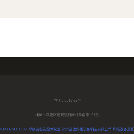
电话：0519-38**
地址：武进区遥观镇新南村前南岸101号
.RSN2500.COM
焊接设备及配件制造
常州金达焊接设备制造有限公司
焊接设备及